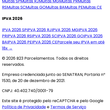
Multas
SP
Multas
RJ
Multas
MG
Multas
PR
Multas
RS
Multas
SC
Multas
GO
Multas
BA
Multas
PE
Multas
CE
IPVA 2026
IPVA 2026
SP
IPVA 2026
RJ
IPVA 2026
MG
IPVA 2026
PR
IPVA 2026
RS
IPVA 2026
SC
IPVA 2026
GO
IPVA 2026
BA
IPVA 2026
PE
IPVA 2026
CE
Parcele seu IPVA em até
18x →
© 2026 B23 Parcelamentos. Todos os direitos
reservados.
Empresa credenciada junto ao SENATRAN, Portaria nº
1530, de 20 de dezembro de 2021.
CNPJ: 40.402.740/0001-79
Este site é protegido pelo reCAPTCHA e pelo Google
Política de Privacidade
e
Termos de Serviço