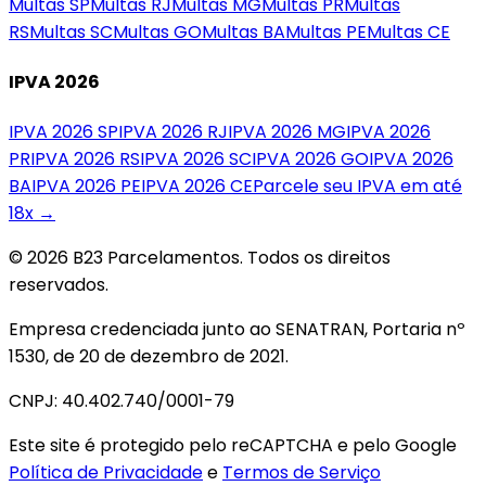
Multas
SP
Multas
RJ
Multas
MG
Multas
PR
Multas
RS
Multas
SC
Multas
GO
Multas
BA
Multas
PE
Multas
CE
IPVA 2026
IPVA 2026
SP
IPVA 2026
RJ
IPVA 2026
MG
IPVA 2026
PR
IPVA 2026
RS
IPVA 2026
SC
IPVA 2026
GO
IPVA 2026
BA
IPVA 2026
PE
IPVA 2026
CE
Parcele seu IPVA em até
18x →
© 2026 B23 Parcelamentos. Todos os direitos
reservados.
Empresa credenciada junto ao SENATRAN, Portaria nº
1530, de 20 de dezembro de 2021.
CNPJ: 40.402.740/0001-79
Este site é protegido pelo reCAPTCHA e pelo Google
Política de Privacidade
e
Termos de Serviço