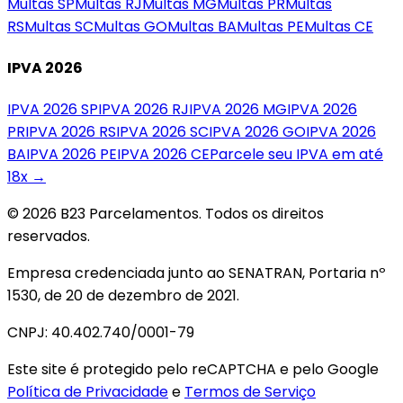
Multas
SP
Multas
RJ
Multas
MG
Multas
PR
Multas
RS
Multas
SC
Multas
GO
Multas
BA
Multas
PE
Multas
CE
IPVA 2026
IPVA 2026
SP
IPVA 2026
RJ
IPVA 2026
MG
IPVA 2026
PR
IPVA 2026
RS
IPVA 2026
SC
IPVA 2026
GO
IPVA 2026
BA
IPVA 2026
PE
IPVA 2026
CE
Parcele seu IPVA em até
18x →
© 2026 B23 Parcelamentos. Todos os direitos
reservados.
Empresa credenciada junto ao SENATRAN, Portaria nº
1530, de 20 de dezembro de 2021.
CNPJ: 40.402.740/0001-79
Este site é protegido pelo reCAPTCHA e pelo Google
Política de Privacidade
e
Termos de Serviço