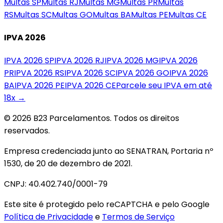
Multas
SP
Multas
RJ
Multas
MG
Multas
PR
Multas
RS
Multas
SC
Multas
GO
Multas
BA
Multas
PE
Multas
CE
IPVA 2026
IPVA 2026
SP
IPVA 2026
RJ
IPVA 2026
MG
IPVA 2026
PR
IPVA 2026
RS
IPVA 2026
SC
IPVA 2026
GO
IPVA 2026
BA
IPVA 2026
PE
IPVA 2026
CE
Parcele seu IPVA em até
18x →
© 2026 B23 Parcelamentos. Todos os direitos
reservados.
Empresa credenciada junto ao SENATRAN, Portaria nº
1530, de 20 de dezembro de 2021.
CNPJ: 40.402.740/0001-79
Este site é protegido pelo reCAPTCHA e pelo Google
Política de Privacidade
e
Termos de Serviço