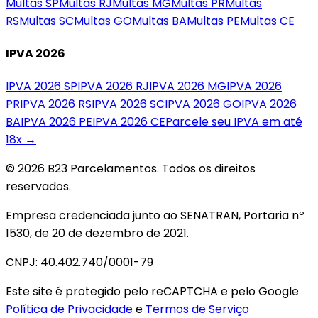
Multas
SP
Multas
RJ
Multas
MG
Multas
PR
Multas
RS
Multas
SC
Multas
GO
Multas
BA
Multas
PE
Multas
CE
IPVA 2026
IPVA 2026
SP
IPVA 2026
RJ
IPVA 2026
MG
IPVA 2026
PR
IPVA 2026
RS
IPVA 2026
SC
IPVA 2026
GO
IPVA 2026
BA
IPVA 2026
PE
IPVA 2026
CE
Parcele seu IPVA em até
18x →
© 2026 B23 Parcelamentos. Todos os direitos
reservados.
Empresa credenciada junto ao SENATRAN, Portaria nº
1530, de 20 de dezembro de 2021.
CNPJ: 40.402.740/0001-79
Este site é protegido pelo reCAPTCHA e pelo Google
Política de Privacidade
e
Termos de Serviço