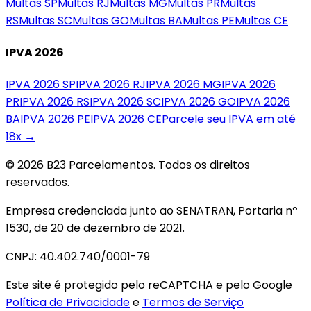
Multas
SP
Multas
RJ
Multas
MG
Multas
PR
Multas
RS
Multas
SC
Multas
GO
Multas
BA
Multas
PE
Multas
CE
IPVA 2026
IPVA 2026
SP
IPVA 2026
RJ
IPVA 2026
MG
IPVA 2026
PR
IPVA 2026
RS
IPVA 2026
SC
IPVA 2026
GO
IPVA 2026
BA
IPVA 2026
PE
IPVA 2026
CE
Parcele seu IPVA em até
18x →
© 2026 B23 Parcelamentos. Todos os direitos
reservados.
Empresa credenciada junto ao SENATRAN, Portaria nº
1530, de 20 de dezembro de 2021.
CNPJ: 40.402.740/0001-79
Este site é protegido pelo reCAPTCHA e pelo Google
Política de Privacidade
e
Termos de Serviço