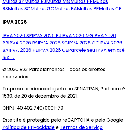
Multas
SP
Multas
RJ
Multas
MG
Multas
PR
Multas
RS
Multas
SC
Multas
GO
Multas
BA
Multas
PE
Multas
CE
IPVA 2026
IPVA 2026
SP
IPVA 2026
RJ
IPVA 2026
MG
IPVA 2026
PR
IPVA 2026
RS
IPVA 2026
SC
IPVA 2026
GO
IPVA 2026
BA
IPVA 2026
PE
IPVA 2026
CE
Parcele seu IPVA em até
18x →
© 2026 B23 Parcelamentos. Todos os direitos
reservados.
Empresa credenciada junto ao SENATRAN, Portaria nº
1530, de 20 de dezembro de 2021.
CNPJ: 40.402.740/0001-79
Este site é protegido pelo reCAPTCHA e pelo Google
Política de Privacidade
e
Termos de Serviço