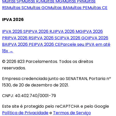
Multas
SP
Multas
RJ
Multas
MG
Multas
PR
Multas
RS
Multas
SC
Multas
GO
Multas
BA
Multas
PE
Multas
CE
IPVA 2026
IPVA 2026
SP
IPVA 2026
RJ
IPVA 2026
MG
IPVA 2026
PR
IPVA 2026
RS
IPVA 2026
SC
IPVA 2026
GO
IPVA 2026
BA
IPVA 2026
PE
IPVA 2026
CE
Parcele seu IPVA em até
18x →
© 2026 B23 Parcelamentos. Todos os direitos
reservados.
Empresa credenciada junto ao SENATRAN, Portaria nº
1530, de 20 de dezembro de 2021.
CNPJ: 40.402.740/0001-79
Este site é protegido pelo reCAPTCHA e pelo Google
Política de Privacidade
e
Termos de Serviço