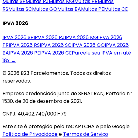
Multas
SP
Multas
RJ
Multas
MG
Multas
PR
Multas
RS
Multas
SC
Multas
GO
Multas
BA
Multas
PE
Multas
CE
IPVA 2026
IPVA 2026
SP
IPVA 2026
RJ
IPVA 2026
MG
IPVA 2026
PR
IPVA 2026
RS
IPVA 2026
SC
IPVA 2026
GO
IPVA 2026
BA
IPVA 2026
PE
IPVA 2026
CE
Parcele seu IPVA em até
18x →
© 2026 B23 Parcelamentos. Todos os direitos
reservados.
Empresa credenciada junto ao SENATRAN, Portaria nº
1530, de 20 de dezembro de 2021.
CNPJ: 40.402.740/0001-79
Este site é protegido pelo reCAPTCHA e pelo Google
Política de Privacidade
e
Termos de Serviço