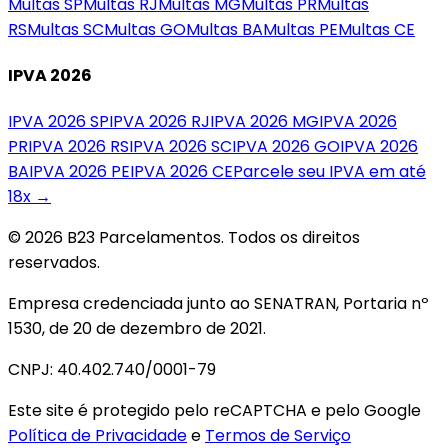
Multas
SP
Multas
RJ
Multas
MG
Multas
PR
Multas
RS
Multas
SC
Multas
GO
Multas
BA
Multas
PE
Multas
CE
IPVA 2026
IPVA 2026
SP
IPVA 2026
RJ
IPVA 2026
MG
IPVA 2026
PR
IPVA 2026
RS
IPVA 2026
SC
IPVA 2026
GO
IPVA 2026
BA
IPVA 2026
PE
IPVA 2026
CE
Parcele seu IPVA em até
18x →
© 2026 B23 Parcelamentos. Todos os direitos
reservados.
Empresa credenciada junto ao SENATRAN, Portaria nº
1530, de 20 de dezembro de 2021.
CNPJ: 40.402.740/0001-79
Este site é protegido pelo reCAPTCHA e pelo Google
Política de Privacidade
e
Termos de Serviço