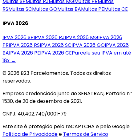
Multas
SP
Multas
RJ
Multas
MG
Multas
PR
Multas
RS
Multas
SC
Multas
GO
Multas
BA
Multas
PE
Multas
CE
IPVA 2026
IPVA 2026
SP
IPVA 2026
RJ
IPVA 2026
MG
IPVA 2026
PR
IPVA 2026
RS
IPVA 2026
SC
IPVA 2026
GO
IPVA 2026
BA
IPVA 2026
PE
IPVA 2026
CE
Parcele seu IPVA em até
18x →
© 2026 B23 Parcelamentos. Todos os direitos
reservados.
Empresa credenciada junto ao SENATRAN, Portaria nº
1530, de 20 de dezembro de 2021.
CNPJ: 40.402.740/0001-79
Este site é protegido pelo reCAPTCHA e pelo Google
Política de Privacidade
e
Termos de Serviço