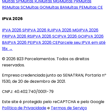
Multas
SP
Multas
RJ
Multas
MG
Multas
PR
Multas
RS
Multas
SC
Multas
GO
Multas
BA
Multas
PE
Multas
CE
IPVA 2026
IPVA 2026
SP
IPVA 2026
RJ
IPVA 2026
MG
IPVA 2026
PR
IPVA 2026
RS
IPVA 2026
SC
IPVA 2026
GO
IPVA 2026
BA
IPVA 2026
PE
IPVA 2026
CE
Parcele seu IPVA em até
18x →
© 2026 B23 Parcelamentos. Todos os direitos
reservados.
Empresa credenciada junto ao SENATRAN, Portaria nº
1530, de 20 de dezembro de 2021.
CNPJ: 40.402.740/0001-79
Este site é protegido pelo reCAPTCHA e pelo Google
Política de Privacidade
e
Termos de Serviço