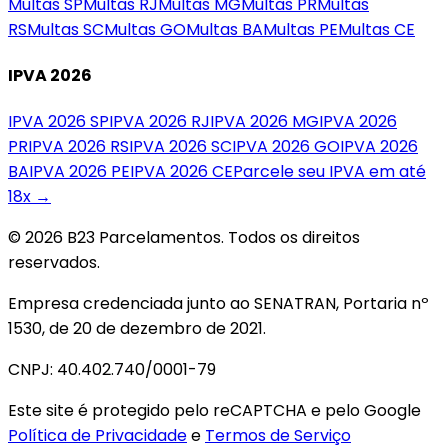
Multas
SP
Multas
RJ
Multas
MG
Multas
PR
Multas
RS
Multas
SC
Multas
GO
Multas
BA
Multas
PE
Multas
CE
IPVA 2026
IPVA 2026
SP
IPVA 2026
RJ
IPVA 2026
MG
IPVA 2026
PR
IPVA 2026
RS
IPVA 2026
SC
IPVA 2026
GO
IPVA 2026
BA
IPVA 2026
PE
IPVA 2026
CE
Parcele seu IPVA em até
18x →
© 2026 B23 Parcelamentos. Todos os direitos
reservados.
Empresa credenciada junto ao SENATRAN, Portaria nº
1530, de 20 de dezembro de 2021.
CNPJ: 40.402.740/0001-79
Este site é protegido pelo reCAPTCHA e pelo Google
Política de Privacidade
e
Termos de Serviço