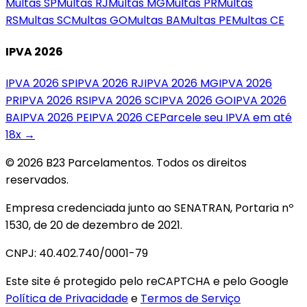
Multas
SP
Multas
RJ
Multas
MG
Multas
PR
Multas
RS
Multas
SC
Multas
GO
Multas
BA
Multas
PE
Multas
CE
IPVA 2026
IPVA 2026
SP
IPVA 2026
RJ
IPVA 2026
MG
IPVA 2026
PR
IPVA 2026
RS
IPVA 2026
SC
IPVA 2026
GO
IPVA 2026
BA
IPVA 2026
PE
IPVA 2026
CE
Parcele seu IPVA em até
18x →
© 2026 B23 Parcelamentos. Todos os direitos
reservados.
Empresa credenciada junto ao SENATRAN, Portaria nº
1530, de 20 de dezembro de 2021.
CNPJ: 40.402.740/0001-79
Este site é protegido pelo reCAPTCHA e pelo Google
Política de Privacidade
e
Termos de Serviço