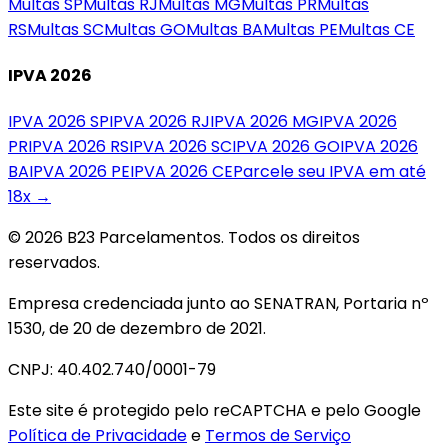
Multas
SP
Multas
RJ
Multas
MG
Multas
PR
Multas
RS
Multas
SC
Multas
GO
Multas
BA
Multas
PE
Multas
CE
IPVA 2026
IPVA 2026
SP
IPVA 2026
RJ
IPVA 2026
MG
IPVA 2026
PR
IPVA 2026
RS
IPVA 2026
SC
IPVA 2026
GO
IPVA 2026
BA
IPVA 2026
PE
IPVA 2026
CE
Parcele seu IPVA em até
18x →
© 2026 B23 Parcelamentos. Todos os direitos
reservados.
Empresa credenciada junto ao SENATRAN, Portaria nº
1530, de 20 de dezembro de 2021.
CNPJ: 40.402.740/0001-79
Este site é protegido pelo reCAPTCHA e pelo Google
Política de Privacidade
e
Termos de Serviço