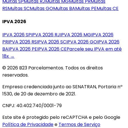
Multas
SP
Multas
RJ
Multas
MG
Multas
PR
Multas
RS
Multas
SC
Multas
GO
Multas
BA
Multas
PE
Multas
CE
IPVA 2026
IPVA 2026
SP
IPVA 2026
RJ
IPVA 2026
MG
IPVA 2026
PR
IPVA 2026
RS
IPVA 2026
SC
IPVA 2026
GO
IPVA 2026
BA
IPVA 2026
PE
IPVA 2026
CE
Parcele seu IPVA em até
18x →
© 2026 B23 Parcelamentos. Todos os direitos
reservados.
Empresa credenciada junto ao SENATRAN, Portaria nº
1530, de 20 de dezembro de 2021.
CNPJ: 40.402.740/0001-79
Este site é protegido pelo reCAPTCHA e pelo Google
Política de Privacidade
e
Termos de Serviço