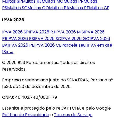
Multas
SP
Multas
RJ
Multas
MG
Multas
PR
Multas
RS
Multas
SC
Multas
GO
Multas
BA
Multas
PE
Multas
CE
IPVA 2026
IPVA 2026
SP
IPVA 2026
RJ
IPVA 2026
MG
IPVA 2026
PR
IPVA 2026
RS
IPVA 2026
SC
IPVA 2026
GO
IPVA 2026
BA
IPVA 2026
PE
IPVA 2026
CE
Parcele seu IPVA em até
18x →
© 2026 B23 Parcelamentos. Todos os direitos
reservados.
Empresa credenciada junto ao SENATRAN, Portaria nº
1530, de 20 de dezembro de 2021.
CNPJ: 40.402.740/0001-79
Este site é protegido pelo reCAPTCHA e pelo Google
Política de Privacidade
e
Termos de Serviço