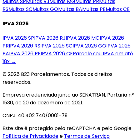
Multas
SP
Multas
RJ
Multas
MG
Multas
PR
Multas
RS
Multas
SC
Multas
GO
Multas
BA
Multas
PE
Multas
CE
IPVA 2026
IPVA 2026
SP
IPVA 2026
RJ
IPVA 2026
MG
IPVA 2026
PR
IPVA 2026
RS
IPVA 2026
SC
IPVA 2026
GO
IPVA 2026
BA
IPVA 2026
PE
IPVA 2026
CE
Parcele seu IPVA em até
18x →
© 2026 B23 Parcelamentos. Todos os direitos
reservados.
Empresa credenciada junto ao SENATRAN, Portaria nº
1530, de 20 de dezembro de 2021.
CNPJ: 40.402.740/0001-79
Este site é protegido pelo reCAPTCHA e pelo Google
Política de Privacidade
e
Termos de Serviço