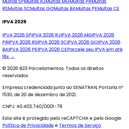
Multas
SP
Multas
RJ
Multas
MG
Multas
PR
Multas
RS
Multas
SC
Multas
GO
Multas
BA
Multas
PE
Multas
CE
IPVA 2026
IPVA 2026
SP
IPVA 2026
RJ
IPVA 2026
MG
IPVA 2026
PR
IPVA 2026
RS
IPVA 2026
SC
IPVA 2026
GO
IPVA 2026
BA
IPVA 2026
PE
IPVA 2026
CE
Parcele seu IPVA em até
18x →
© 2026 B23 Parcelamentos. Todos os direitos
reservados.
Empresa credenciada junto ao SENATRAN, Portaria nº
1530, de 20 de dezembro de 2021.
CNPJ: 40.402.740/0001-79
Este site é protegido pelo reCAPTCHA e pelo Google
Política de Privacidade
e
Termos de Serviço