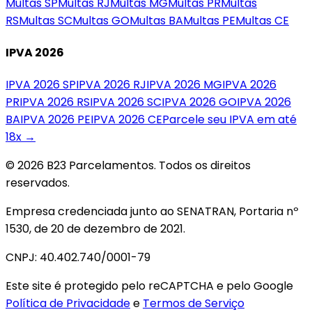
Multas
SP
Multas
RJ
Multas
MG
Multas
PR
Multas
RS
Multas
SC
Multas
GO
Multas
BA
Multas
PE
Multas
CE
IPVA 2026
IPVA 2026
SP
IPVA 2026
RJ
IPVA 2026
MG
IPVA 2026
PR
IPVA 2026
RS
IPVA 2026
SC
IPVA 2026
GO
IPVA 2026
BA
IPVA 2026
PE
IPVA 2026
CE
Parcele seu IPVA em até
18x →
© 2026 B23 Parcelamentos. Todos os direitos
reservados.
Empresa credenciada junto ao SENATRAN, Portaria nº
1530, de 20 de dezembro de 2021.
CNPJ: 40.402.740/0001-79
Este site é protegido pelo reCAPTCHA e pelo Google
Política de Privacidade
e
Termos de Serviço