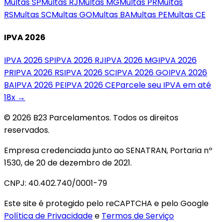
Multas
SP
Multas
RJ
Multas
MG
Multas
PR
Multas
RS
Multas
SC
Multas
GO
Multas
BA
Multas
PE
Multas
CE
IPVA 2026
IPVA 2026
SP
IPVA 2026
RJ
IPVA 2026
MG
IPVA 2026
PR
IPVA 2026
RS
IPVA 2026
SC
IPVA 2026
GO
IPVA 2026
BA
IPVA 2026
PE
IPVA 2026
CE
Parcele seu IPVA em até
18x →
© 2026 B23 Parcelamentos. Todos os direitos
reservados.
Empresa credenciada junto ao SENATRAN, Portaria nº
1530, de 20 de dezembro de 2021.
CNPJ: 40.402.740/0001-79
Este site é protegido pelo reCAPTCHA e pelo Google
Política de Privacidade
e
Termos de Serviço