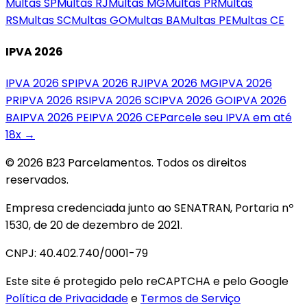
Multas
SP
Multas
RJ
Multas
MG
Multas
PR
Multas
RS
Multas
SC
Multas
GO
Multas
BA
Multas
PE
Multas
CE
IPVA 2026
IPVA 2026
SP
IPVA 2026
RJ
IPVA 2026
MG
IPVA 2026
PR
IPVA 2026
RS
IPVA 2026
SC
IPVA 2026
GO
IPVA 2026
BA
IPVA 2026
PE
IPVA 2026
CE
Parcele seu IPVA em até
18x →
© 2026 B23 Parcelamentos. Todos os direitos
reservados.
Empresa credenciada junto ao SENATRAN, Portaria nº
1530, de 20 de dezembro de 2021.
CNPJ: 40.402.740/0001-79
Este site é protegido pelo reCAPTCHA e pelo Google
Política de Privacidade
e
Termos de Serviço