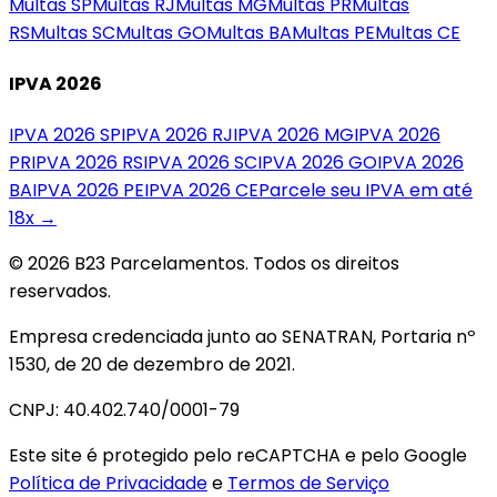
Multas
SP
Multas
RJ
Multas
MG
Multas
PR
Multas
RS
Multas
SC
Multas
GO
Multas
BA
Multas
PE
Multas
CE
IPVA 2026
IPVA 2026
SP
IPVA 2026
RJ
IPVA 2026
MG
IPVA 2026
PR
IPVA 2026
RS
IPVA 2026
SC
IPVA 2026
GO
IPVA 2026
BA
IPVA 2026
PE
IPVA 2026
CE
Parcele seu IPVA em até
18x →
© 2026 B23 Parcelamentos. Todos os direitos
reservados.
Empresa credenciada junto ao SENATRAN, Portaria nº
1530, de 20 de dezembro de 2021.
CNPJ: 40.402.740/0001-79
Este site é protegido pelo reCAPTCHA e pelo Google
Política de Privacidade
e
Termos de Serviço