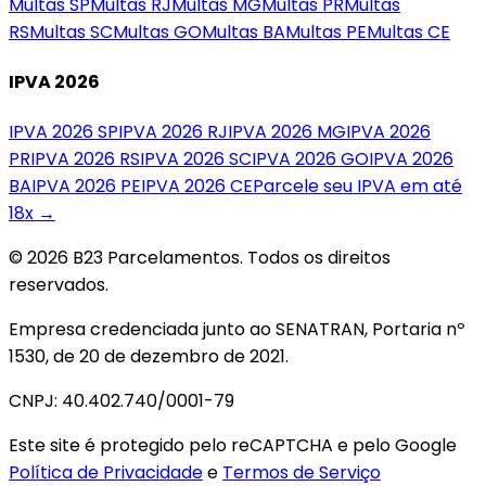
Multas
SP
Multas
RJ
Multas
MG
Multas
PR
Multas
RS
Multas
SC
Multas
GO
Multas
BA
Multas
PE
Multas
CE
IPVA 2026
IPVA 2026
SP
IPVA 2026
RJ
IPVA 2026
MG
IPVA 2026
PR
IPVA 2026
RS
IPVA 2026
SC
IPVA 2026
GO
IPVA 2026
BA
IPVA 2026
PE
IPVA 2026
CE
Parcele seu IPVA em até
18x →
© 2026 B23 Parcelamentos. Todos os direitos
reservados.
Empresa credenciada junto ao SENATRAN, Portaria nº
1530, de 20 de dezembro de 2021.
CNPJ: 40.402.740/0001-79
Este site é protegido pelo reCAPTCHA e pelo Google
Política de Privacidade
e
Termos de Serviço