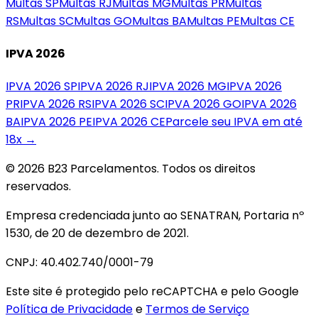
Multas
SP
Multas
RJ
Multas
MG
Multas
PR
Multas
RS
Multas
SC
Multas
GO
Multas
BA
Multas
PE
Multas
CE
IPVA 2026
IPVA 2026
SP
IPVA 2026
RJ
IPVA 2026
MG
IPVA 2026
PR
IPVA 2026
RS
IPVA 2026
SC
IPVA 2026
GO
IPVA 2026
BA
IPVA 2026
PE
IPVA 2026
CE
Parcele seu IPVA em até
18x →
© 2026 B23 Parcelamentos. Todos os direitos
reservados.
Empresa credenciada junto ao SENATRAN, Portaria nº
1530, de 20 de dezembro de 2021.
CNPJ: 40.402.740/0001-79
Este site é protegido pelo reCAPTCHA e pelo Google
Política de Privacidade
e
Termos de Serviço