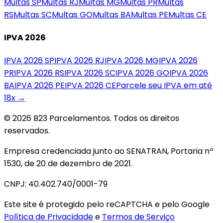
Multas
SP
Multas
RJ
Multas
MG
Multas
PR
Multas
RS
Multas
SC
Multas
GO
Multas
BA
Multas
PE
Multas
CE
IPVA 2026
IPVA 2026
SP
IPVA 2026
RJ
IPVA 2026
MG
IPVA 2026
PR
IPVA 2026
RS
IPVA 2026
SC
IPVA 2026
GO
IPVA 2026
BA
IPVA 2026
PE
IPVA 2026
CE
Parcele seu IPVA em até
18x →
© 2026 B23 Parcelamentos. Todos os direitos
reservados.
Empresa credenciada junto ao SENATRAN, Portaria nº
1530, de 20 de dezembro de 2021.
CNPJ: 40.402.740/0001-79
Este site é protegido pelo reCAPTCHA e pelo Google
Política de Privacidade
e
Termos de Serviço