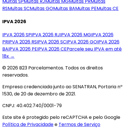
Multas
SP
Multas
RJ
Multas
MG
Multas
PR
Multas
RS
Multas
SC
Multas
GO
Multas
BA
Multas
PE
Multas
CE
IPVA 2026
IPVA 2026
SP
IPVA 2026
RJ
IPVA 2026
MG
IPVA 2026
PR
IPVA 2026
RS
IPVA 2026
SC
IPVA 2026
GO
IPVA 2026
BA
IPVA 2026
PE
IPVA 2026
CE
Parcele seu IPVA em até
18x →
© 2026 B23 Parcelamentos. Todos os direitos
reservados.
Empresa credenciada junto ao SENATRAN, Portaria nº
1530, de 20 de dezembro de 2021.
CNPJ: 40.402.740/0001-79
Este site é protegido pelo reCAPTCHA e pelo Google
Política de Privacidade
e
Termos de Serviço