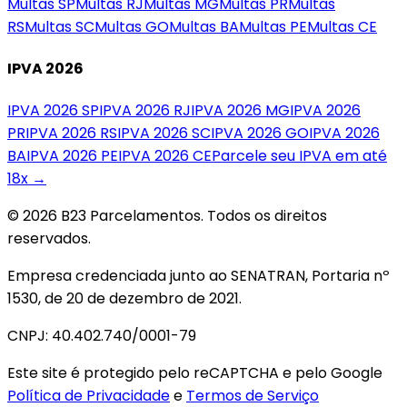
Multas
SP
Multas
RJ
Multas
MG
Multas
PR
Multas
RS
Multas
SC
Multas
GO
Multas
BA
Multas
PE
Multas
CE
IPVA 2026
IPVA 2026
SP
IPVA 2026
RJ
IPVA 2026
MG
IPVA 2026
PR
IPVA 2026
RS
IPVA 2026
SC
IPVA 2026
GO
IPVA 2026
BA
IPVA 2026
PE
IPVA 2026
CE
Parcele seu IPVA em até
18x →
© 2026 B23 Parcelamentos. Todos os direitos
reservados.
Empresa credenciada junto ao SENATRAN, Portaria nº
1530, de 20 de dezembro de 2021.
CNPJ: 40.402.740/0001-79
Este site é protegido pelo reCAPTCHA e pelo Google
Política de Privacidade
e
Termos de Serviço