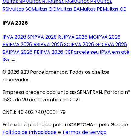
Multas
SP
Multas
RJ
Multas
MG
Multas
PR
Multas
RS
Multas
SC
Multas
GO
Multas
BA
Multas
PE
Multas
CE
IPVA 2026
IPVA 2026
SP
IPVA 2026
RJ
IPVA 2026
MG
IPVA 2026
PR
IPVA 2026
RS
IPVA 2026
SC
IPVA 2026
GO
IPVA 2026
BA
IPVA 2026
PE
IPVA 2026
CE
Parcele seu IPVA em até
18x →
© 2026 B23 Parcelamentos. Todos os direitos
reservados.
Empresa credenciada junto ao SENATRAN, Portaria nº
1530, de 20 de dezembro de 2021.
CNPJ: 40.402.740/0001-79
Este site é protegido pelo reCAPTCHA e pelo Google
Política de Privacidade
e
Termos de Serviço