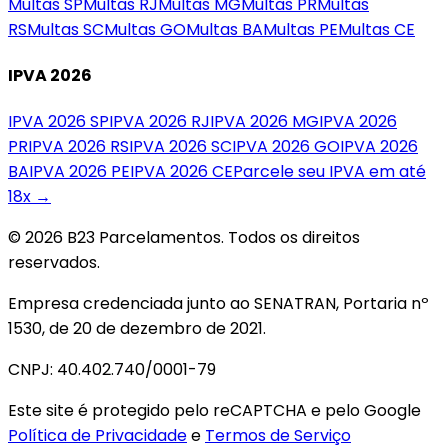
Multas
SP
Multas
RJ
Multas
MG
Multas
PR
Multas
RS
Multas
SC
Multas
GO
Multas
BA
Multas
PE
Multas
CE
IPVA 2026
IPVA 2026
SP
IPVA 2026
RJ
IPVA 2026
MG
IPVA 2026
PR
IPVA 2026
RS
IPVA 2026
SC
IPVA 2026
GO
IPVA 2026
BA
IPVA 2026
PE
IPVA 2026
CE
Parcele seu IPVA em até
18x →
© 2026 B23 Parcelamentos. Todos os direitos
reservados.
Empresa credenciada junto ao SENATRAN, Portaria nº
1530, de 20 de dezembro de 2021.
CNPJ: 40.402.740/0001-79
Este site é protegido pelo reCAPTCHA e pelo Google
Política de Privacidade
e
Termos de Serviço