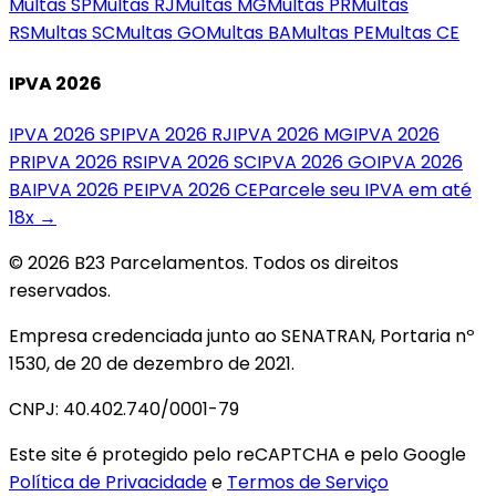
Multas
SP
Multas
RJ
Multas
MG
Multas
PR
Multas
RS
Multas
SC
Multas
GO
Multas
BA
Multas
PE
Multas
CE
IPVA 2026
IPVA 2026
SP
IPVA 2026
RJ
IPVA 2026
MG
IPVA 2026
PR
IPVA 2026
RS
IPVA 2026
SC
IPVA 2026
GO
IPVA 2026
BA
IPVA 2026
PE
IPVA 2026
CE
Parcele seu IPVA em até
18x →
© 2026 B23 Parcelamentos. Todos os direitos
reservados.
Empresa credenciada junto ao SENATRAN, Portaria nº
1530, de 20 de dezembro de 2021.
CNPJ: 40.402.740/0001-79
Este site é protegido pelo reCAPTCHA e pelo Google
Política de Privacidade
e
Termos de Serviço