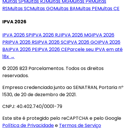
Multas
SP
Multas
RJ
Multas
MG
Multas
PR
Multas
RS
Multas
SC
Multas
GO
Multas
BA
Multas
PE
Multas
CE
IPVA 2026
IPVA 2026
SP
IPVA 2026
RJ
IPVA 2026
MG
IPVA 2026
PR
IPVA 2026
RS
IPVA 2026
SC
IPVA 2026
GO
IPVA 2026
BA
IPVA 2026
PE
IPVA 2026
CE
Parcele seu IPVA em até
18x →
© 2026 B23 Parcelamentos. Todos os direitos
reservados.
Empresa credenciada junto ao SENATRAN, Portaria nº
1530, de 20 de dezembro de 2021.
CNPJ: 40.402.740/0001-79
Este site é protegido pelo reCAPTCHA e pelo Google
Política de Privacidade
e
Termos de Serviço