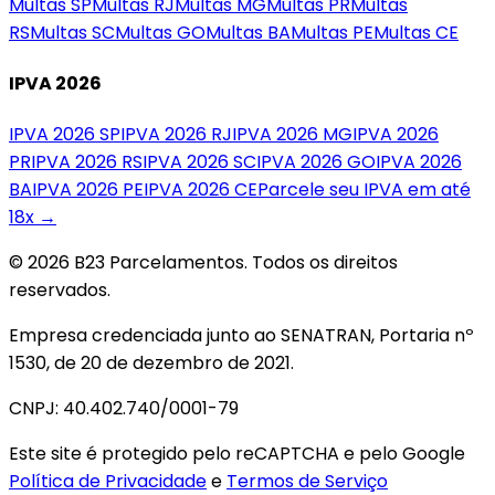
Multas
SP
Multas
RJ
Multas
MG
Multas
PR
Multas
RS
Multas
SC
Multas
GO
Multas
BA
Multas
PE
Multas
CE
IPVA 2026
IPVA 2026
SP
IPVA 2026
RJ
IPVA 2026
MG
IPVA 2026
PR
IPVA 2026
RS
IPVA 2026
SC
IPVA 2026
GO
IPVA 2026
BA
IPVA 2026
PE
IPVA 2026
CE
Parcele seu IPVA em até
18x →
© 2026 B23 Parcelamentos. Todos os direitos
reservados.
Empresa credenciada junto ao SENATRAN, Portaria nº
1530, de 20 de dezembro de 2021.
CNPJ: 40.402.740/0001-79
Este site é protegido pelo reCAPTCHA e pelo Google
Política de Privacidade
e
Termos de Serviço