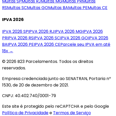
Multas
SP
Multas
RJ
Multas
MG
Multas
PR
Multas
RS
Multas
SC
Multas
GO
Multas
BA
Multas
PE
Multas
CE
IPVA 2026
IPVA 2026
SP
IPVA 2026
RJ
IPVA 2026
MG
IPVA 2026
PR
IPVA 2026
RS
IPVA 2026
SC
IPVA 2026
GO
IPVA 2026
BA
IPVA 2026
PE
IPVA 2026
CE
Parcele seu IPVA em até
18x →
© 2026 B23 Parcelamentos. Todos os direitos
reservados.
Empresa credenciada junto ao SENATRAN, Portaria nº
1530, de 20 de dezembro de 2021.
CNPJ: 40.402.740/0001-79
Este site é protegido pelo reCAPTCHA e pelo Google
Política de Privacidade
e
Termos de Serviço