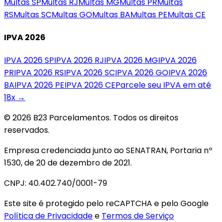
Multas
SP
Multas
RJ
Multas
MG
Multas
PR
Multas
RS
Multas
SC
Multas
GO
Multas
BA
Multas
PE
Multas
CE
IPVA 2026
IPVA 2026
SP
IPVA 2026
RJ
IPVA 2026
MG
IPVA 2026
PR
IPVA 2026
RS
IPVA 2026
SC
IPVA 2026
GO
IPVA 2026
BA
IPVA 2026
PE
IPVA 2026
CE
Parcele seu IPVA em até
18x →
© 2026 B23 Parcelamentos. Todos os direitos
reservados.
Empresa credenciada junto ao SENATRAN, Portaria nº
1530, de 20 de dezembro de 2021.
CNPJ: 40.402.740/0001-79
Este site é protegido pelo reCAPTCHA e pelo Google
Política de Privacidade
e
Termos de Serviço