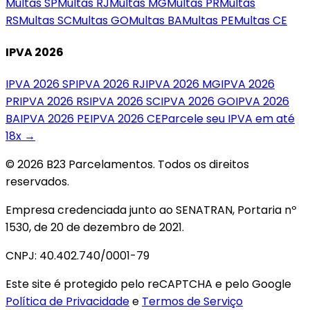
Multas
SP
Multas
RJ
Multas
MG
Multas
PR
Multas
RS
Multas
SC
Multas
GO
Multas
BA
Multas
PE
Multas
CE
IPVA 2026
IPVA 2026
SP
IPVA 2026
RJ
IPVA 2026
MG
IPVA 2026
PR
IPVA 2026
RS
IPVA 2026
SC
IPVA 2026
GO
IPVA 2026
BA
IPVA 2026
PE
IPVA 2026
CE
Parcele seu IPVA em até
18x →
© 2026 B23 Parcelamentos. Todos os direitos
reservados.
Empresa credenciada junto ao SENATRAN, Portaria nº
1530, de 20 de dezembro de 2021.
CNPJ: 40.402.740/0001-79
Este site é protegido pelo reCAPTCHA e pelo Google
Política de Privacidade
e
Termos de Serviço