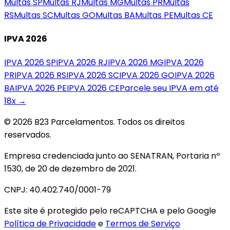
Multas
SP
Multas
RJ
Multas
MG
Multas
PR
Multas
RS
Multas
SC
Multas
GO
Multas
BA
Multas
PE
Multas
CE
IPVA 2026
IPVA 2026
SP
IPVA 2026
RJ
IPVA 2026
MG
IPVA 2026
PR
IPVA 2026
RS
IPVA 2026
SC
IPVA 2026
GO
IPVA 2026
BA
IPVA 2026
PE
IPVA 2026
CE
Parcele seu IPVA em até
18x →
© 2026 B23 Parcelamentos. Todos os direitos
reservados.
Empresa credenciada junto ao SENATRAN, Portaria nº
1530, de 20 de dezembro de 2021.
CNPJ: 40.402.740/0001-79
Este site é protegido pelo reCAPTCHA e pelo Google
Política de Privacidade
e
Termos de Serviço