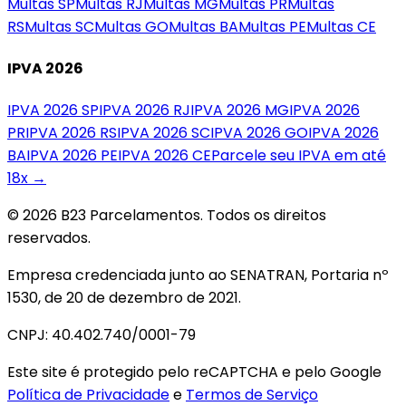
Multas
SP
Multas
RJ
Multas
MG
Multas
PR
Multas
RS
Multas
SC
Multas
GO
Multas
BA
Multas
PE
Multas
CE
IPVA 2026
IPVA 2026
SP
IPVA 2026
RJ
IPVA 2026
MG
IPVA 2026
PR
IPVA 2026
RS
IPVA 2026
SC
IPVA 2026
GO
IPVA 2026
BA
IPVA 2026
PE
IPVA 2026
CE
Parcele seu IPVA em até
18x →
© 2026 B23 Parcelamentos. Todos os direitos
reservados.
Empresa credenciada junto ao SENATRAN, Portaria nº
1530, de 20 de dezembro de 2021.
CNPJ: 40.402.740/0001-79
Este site é protegido pelo reCAPTCHA e pelo Google
Política de Privacidade
e
Termos de Serviço