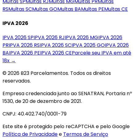
Multas
SP
Multas
RJ
Multas
MG
Multas
PR
Multas
RS
Multas
SC
Multas
GO
Multas
BA
Multas
PE
Multas
CE
IPVA 2026
IPVA 2026
SP
IPVA 2026
RJ
IPVA 2026
MG
IPVA 2026
PR
IPVA 2026
RS
IPVA 2026
SC
IPVA 2026
GO
IPVA 2026
BA
IPVA 2026
PE
IPVA 2026
CE
Parcele seu IPVA em até
18x →
© 2026 B23 Parcelamentos. Todos os direitos
reservados.
Empresa credenciada junto ao SENATRAN, Portaria nº
1530, de 20 de dezembro de 2021.
CNPJ: 40.402.740/0001-79
Este site é protegido pelo reCAPTCHA e pelo Google
Política de Privacidade
e
Termos de Serviço