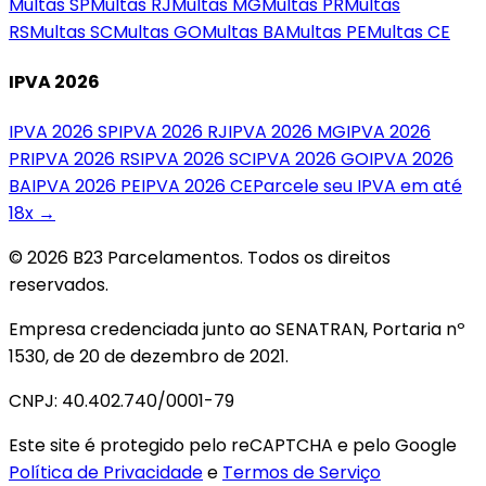
Multas
SP
Multas
RJ
Multas
MG
Multas
PR
Multas
RS
Multas
SC
Multas
GO
Multas
BA
Multas
PE
Multas
CE
IPVA 2026
IPVA 2026
SP
IPVA 2026
RJ
IPVA 2026
MG
IPVA 2026
PR
IPVA 2026
RS
IPVA 2026
SC
IPVA 2026
GO
IPVA 2026
BA
IPVA 2026
PE
IPVA 2026
CE
Parcele seu IPVA em até
18x →
© 2026 B23 Parcelamentos. Todos os direitos
reservados.
Empresa credenciada junto ao SENATRAN, Portaria nº
1530, de 20 de dezembro de 2021.
CNPJ: 40.402.740/0001-79
Este site é protegido pelo reCAPTCHA e pelo Google
Política de Privacidade
e
Termos de Serviço