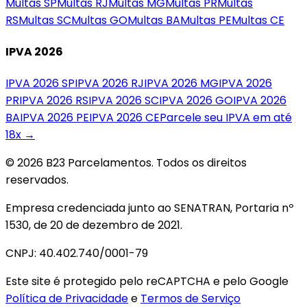
Multas
SP
Multas
RJ
Multas
MG
Multas
PR
Multas
RS
Multas
SC
Multas
GO
Multas
BA
Multas
PE
Multas
CE
IPVA 2026
IPVA 2026
SP
IPVA 2026
RJ
IPVA 2026
MG
IPVA 2026
PR
IPVA 2026
RS
IPVA 2026
SC
IPVA 2026
GO
IPVA 2026
BA
IPVA 2026
PE
IPVA 2026
CE
Parcele seu IPVA em até
18x →
© 2026 B23 Parcelamentos. Todos os direitos
reservados.
Empresa credenciada junto ao SENATRAN, Portaria nº
1530, de 20 de dezembro de 2021.
CNPJ: 40.402.740/0001-79
Este site é protegido pelo reCAPTCHA e pelo Google
Política de Privacidade
e
Termos de Serviço