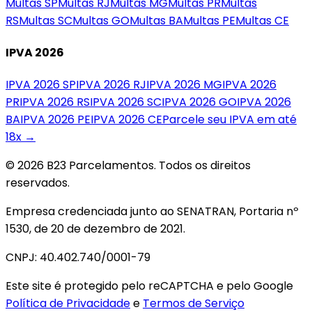
Multas
SP
Multas
RJ
Multas
MG
Multas
PR
Multas
RS
Multas
SC
Multas
GO
Multas
BA
Multas
PE
Multas
CE
IPVA 2026
IPVA 2026
SP
IPVA 2026
RJ
IPVA 2026
MG
IPVA 2026
PR
IPVA 2026
RS
IPVA 2026
SC
IPVA 2026
GO
IPVA 2026
BA
IPVA 2026
PE
IPVA 2026
CE
Parcele seu IPVA em até
18x →
© 2026 B23 Parcelamentos. Todos os direitos
reservados.
Empresa credenciada junto ao SENATRAN, Portaria nº
1530, de 20 de dezembro de 2021.
CNPJ: 40.402.740/0001-79
Este site é protegido pelo reCAPTCHA e pelo Google
Política de Privacidade
e
Termos de Serviço