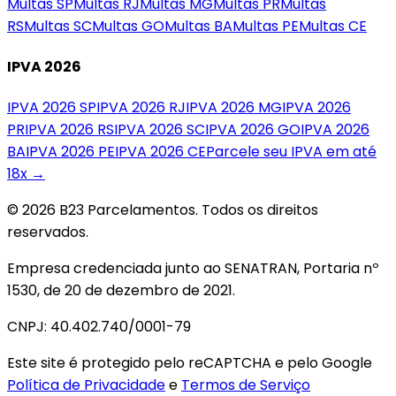
Multas
SP
Multas
RJ
Multas
MG
Multas
PR
Multas
RS
Multas
SC
Multas
GO
Multas
BA
Multas
PE
Multas
CE
IPVA 2026
IPVA 2026
SP
IPVA 2026
RJ
IPVA 2026
MG
IPVA 2026
PR
IPVA 2026
RS
IPVA 2026
SC
IPVA 2026
GO
IPVA 2026
BA
IPVA 2026
PE
IPVA 2026
CE
Parcele seu IPVA em até
18x →
© 2026 B23 Parcelamentos. Todos os direitos
reservados.
Empresa credenciada junto ao SENATRAN, Portaria nº
1530, de 20 de dezembro de 2021.
CNPJ: 40.402.740/0001-79
Este site é protegido pelo reCAPTCHA e pelo Google
Política de Privacidade
e
Termos de Serviço