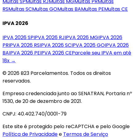
Multas
SP
Multas
RJ
Multas
MG
Multas
PR
Multas
RS
Multas
SC
Multas
GO
Multas
BA
Multas
PE
Multas
CE
IPVA 2026
IPVA 2026
SP
IPVA 2026
RJ
IPVA 2026
MG
IPVA 2026
PR
IPVA 2026
RS
IPVA 2026
SC
IPVA 2026
GO
IPVA 2026
BA
IPVA 2026
PE
IPVA 2026
CE
Parcele seu IPVA em até
18x →
© 2026 B23 Parcelamentos. Todos os direitos
reservados.
Empresa credenciada junto ao SENATRAN, Portaria nº
1530, de 20 de dezembro de 2021.
CNPJ: 40.402.740/0001-79
Este site é protegido pelo reCAPTCHA e pelo Google
Política de Privacidade
e
Termos de Serviço