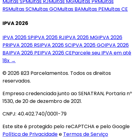
Multas
SP
Multas
RJ
Multas
MG
Multas
PR
Multas
RS
Multas
SC
Multas
GO
Multas
BA
Multas
PE
Multas
CE
IPVA 2026
IPVA 2026
SP
IPVA 2026
RJ
IPVA 2026
MG
IPVA 2026
PR
IPVA 2026
RS
IPVA 2026
SC
IPVA 2026
GO
IPVA 2026
BA
IPVA 2026
PE
IPVA 2026
CE
Parcele seu IPVA em até
18x →
© 2026 B23 Parcelamentos. Todos os direitos
reservados.
Empresa credenciada junto ao SENATRAN, Portaria nº
1530, de 20 de dezembro de 2021.
CNPJ: 40.402.740/0001-79
Este site é protegido pelo reCAPTCHA e pelo Google
Política de Privacidade
e
Termos de Serviço