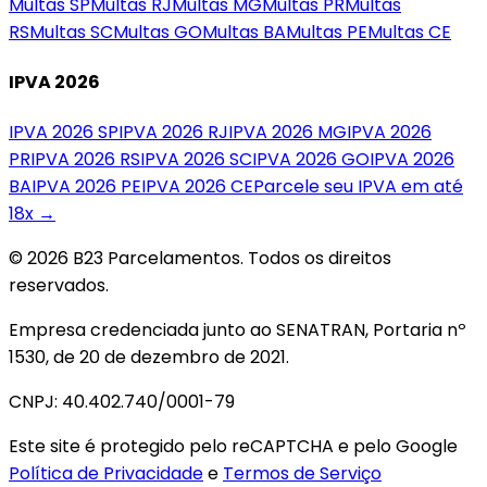
Multas
SP
Multas
RJ
Multas
MG
Multas
PR
Multas
RS
Multas
SC
Multas
GO
Multas
BA
Multas
PE
Multas
CE
IPVA 2026
IPVA 2026
SP
IPVA 2026
RJ
IPVA 2026
MG
IPVA 2026
PR
IPVA 2026
RS
IPVA 2026
SC
IPVA 2026
GO
IPVA 2026
BA
IPVA 2026
PE
IPVA 2026
CE
Parcele seu IPVA em até
18x →
© 2026 B23 Parcelamentos. Todos os direitos
reservados.
Empresa credenciada junto ao SENATRAN, Portaria nº
1530, de 20 de dezembro de 2021.
CNPJ: 40.402.740/0001-79
Este site é protegido pelo reCAPTCHA e pelo Google
Política de Privacidade
e
Termos de Serviço