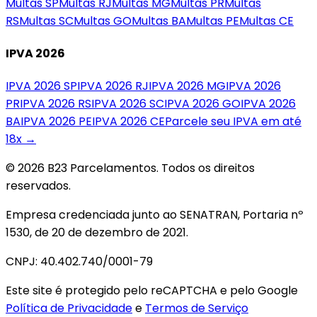
Multas
SP
Multas
RJ
Multas
MG
Multas
PR
Multas
RS
Multas
SC
Multas
GO
Multas
BA
Multas
PE
Multas
CE
IPVA 2026
IPVA 2026
SP
IPVA 2026
RJ
IPVA 2026
MG
IPVA 2026
PR
IPVA 2026
RS
IPVA 2026
SC
IPVA 2026
GO
IPVA 2026
BA
IPVA 2026
PE
IPVA 2026
CE
Parcele seu IPVA em até
18x →
© 2026 B23 Parcelamentos. Todos os direitos
reservados.
Empresa credenciada junto ao SENATRAN, Portaria nº
1530, de 20 de dezembro de 2021.
CNPJ: 40.402.740/0001-79
Este site é protegido pelo reCAPTCHA e pelo Google
Política de Privacidade
e
Termos de Serviço