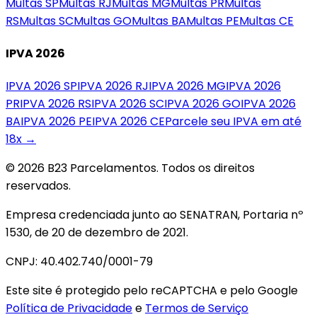
Multas
SP
Multas
RJ
Multas
MG
Multas
PR
Multas
RS
Multas
SC
Multas
GO
Multas
BA
Multas
PE
Multas
CE
IPVA 2026
IPVA 2026
SP
IPVA 2026
RJ
IPVA 2026
MG
IPVA 2026
PR
IPVA 2026
RS
IPVA 2026
SC
IPVA 2026
GO
IPVA 2026
BA
IPVA 2026
PE
IPVA 2026
CE
Parcele seu IPVA em até
18x →
© 2026 B23 Parcelamentos. Todos os direitos
reservados.
Empresa credenciada junto ao SENATRAN, Portaria nº
1530, de 20 de dezembro de 2021.
CNPJ: 40.402.740/0001-79
Este site é protegido pelo reCAPTCHA e pelo Google
Política de Privacidade
e
Termos de Serviço