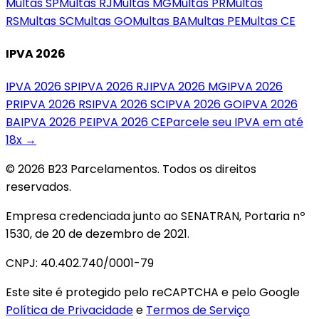
Multas
SP
Multas
RJ
Multas
MG
Multas
PR
Multas
RS
Multas
SC
Multas
GO
Multas
BA
Multas
PE
Multas
CE
IPVA 2026
IPVA 2026
SP
IPVA 2026
RJ
IPVA 2026
MG
IPVA 2026
PR
IPVA 2026
RS
IPVA 2026
SC
IPVA 2026
GO
IPVA 2026
BA
IPVA 2026
PE
IPVA 2026
CE
Parcele seu IPVA em até
18x →
© 2026 B23 Parcelamentos. Todos os direitos
reservados.
Empresa credenciada junto ao SENATRAN, Portaria nº
1530, de 20 de dezembro de 2021.
CNPJ: 40.402.740/0001-79
Este site é protegido pelo reCAPTCHA e pelo Google
Política de Privacidade
e
Termos de Serviço