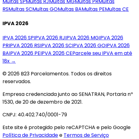
Multas
SP
Multas
RJ
Multas
MG
Multas
PR
Multas
RS
Multas
SC
Multas
GO
Multas
BA
Multas
PE
Multas
CE
IPVA 2026
IPVA 2026
SP
IPVA 2026
RJ
IPVA 2026
MG
IPVA 2026
PR
IPVA 2026
RS
IPVA 2026
SC
IPVA 2026
GO
IPVA 2026
BA
IPVA 2026
PE
IPVA 2026
CE
Parcele seu IPVA em até
18x →
© 2026 B23 Parcelamentos. Todos os direitos
reservados.
Empresa credenciada junto ao SENATRAN, Portaria nº
1530, de 20 de dezembro de 2021.
CNPJ: 40.402.740/0001-79
Este site é protegido pelo reCAPTCHA e pelo Google
Política de Privacidade
e
Termos de Serviço